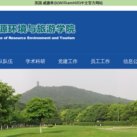
英国·威廉希尔(WilliamHill)中文官方网站
队队伍
学术科研
党建工作
员工工作
信息