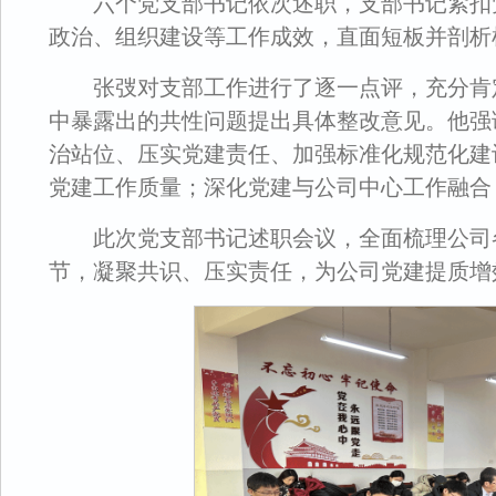
六个党支部书记依次述职，支部书记紧扣党
政治、组织建设等工作成效，直面短板并剖析
张弢对支部工作进行了逐一点评，充分肯定
中暴露出的共性问题提出具体整改意见。他强
治站位、压实党建责任、加强标准化规范化建
党建工作质量；深化党建与公司中心工作融合
此次党支部书记述职会议，全面梳理公司
节，凝聚共识、压实责任，为公司党建提质增