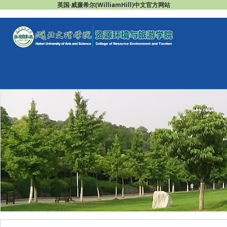
英国·威廉希尔(WilliamHill)中文官方网站