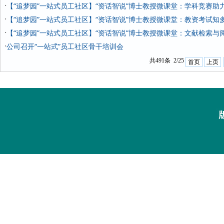
·
【“追梦园”一站式员工社区】“资话智说”博士教授微课堂：学科竞赛助
·
【“追梦园”一站式员工社区】“资话智说”博士教授微课堂：教资考试知
·
【“追梦园”一站式员工社区】“资话智说”博士教授微课堂：文献检索与
·
​公司召开“一站式”员工社区骨干培训会
共491条 2/25
首页
上页