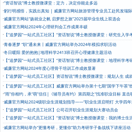
·
“资话智说”博士教授微课堂：定力，决定你能走多远
·
躬行明感悟，实践出真知 | ​威廉官方网站旅游管理专业员工赴民发瑞
·
威廉官方网站“扬就业之帆 启梦想之旅”2025届毕业生线上双选会
·
威廉官方网站2024年心理研判会工作成果丰硕
·
【“追梦园”一站式员工社区】“资话智说”博士教授微课堂：研究生入学
·
青春逐梦 “职”通未来丨威廉官方网站举办2024年模拟求职活动
·
冬日暖阳 爱的抱抱|地理科学2413班召开心理健康主题活动
·
【“追梦园”一站式员工社区】“资话智说”博士教授微课堂：地理科学考
·
威廉官方网站2024年度心理骨干培训工作成效显著
·
【“追梦园“一站式员工社区】资话智说”博士教授微课堂：规划人生 成
·
【“追梦园”一站式员工社区】​威廉官方网站举办第十七期“国学下午茶”
·
“雨”你相约，承“萌”信任|《辅导员有约》第四期之“找准职业目标 直击
·
威廉官方网站2024级职业生涯规划指导——“​职业生涯启明灯 大学四年
·
【“追梦园”一站式员工社区】公司召开职业生涯规划大赛动员会
·
【“追梦园”一站式员工社区】“资话智说”博士教授微课堂：我的博士生
·
威廉官方网站举办“更懂考研，更懂你”助力考研学子备战线下讲座活动