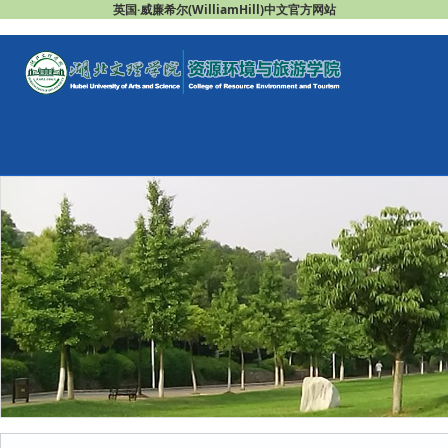
英国·威廉希尔(WilliamHill)中文官方网站