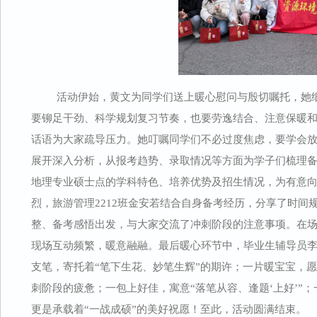
活动伊始，黄文为同学们送上暖心慰问与殷切嘱托，她细
要铆足干劲、科学规划复习节奏，也要劳逸结合、注意保暖
话语为大家疏导压力。她叮嘱同学们不必过度焦虑，要学会
展开深入分析，从报考趋势、录取情况等方面为学子们梳理
地理专业硕士点的学科特色、培养优势及招生情况，为有意
烈，旅游管理2212班金安若结合自身备考经历，分享了时间
整、备考感悟出发，与大家交流了冲刺阶段的注意事项。在
现场互动频繁，暖意融融。最后暖心环节中，毕业生辅导员
支笔，寄托着“笔下生花、妙笔生辉”的期许；一片暖宝宝，愿
刺阶段的疲惫；一包上好佳，寓意“落笔从容、逢题‘上好’”
更是承载着“一战成硕”的美好祝愿！至此，活动圆满结束。