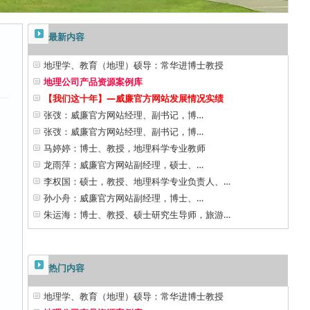
最新内容
地理学、教育（地理）硕导：常华进博士教授
地理公司产品资源案例库
【我们这十年】—​威廉官方网站发展情况实绩
张弢：威廉官方网站经理、副书记，博…
张弢：威廉官方网站经理、副书记，博…
马婷婷：博士、教授，地理科学专业教师
龙雨萍：威廉官方网站副经理，硕士、…
李权国：硕士，教授、地理科学专业负责人、…
孙小舟：威廉官方网站副经理，博士、…
朱运海：博士、教授、硕士研究生导师，旅游…
热门内容
地理学、教育（地理）硕导：常华进博士教授