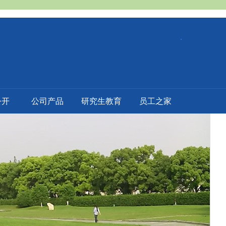
.
公开
公司产品
研究生教育
员工之家