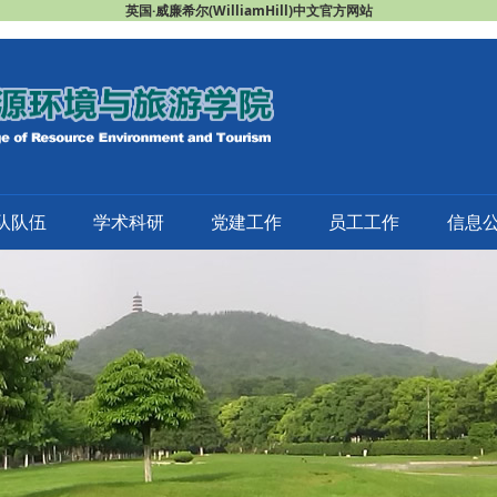
英国·威廉希尔(WilliamHill)中文官方网站
队队伍
学术科研
党建工作
员工工作
信息