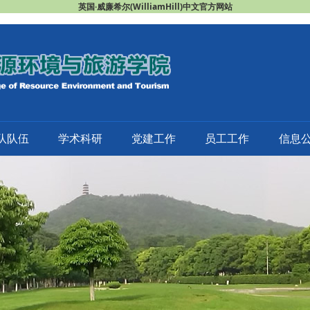
英国·威廉希尔(WilliamHill)中文官方网站
队队伍
学术科研
党建工作
员工工作
信息