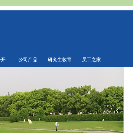
.
公开
公司产品
研究生教育
员工之家