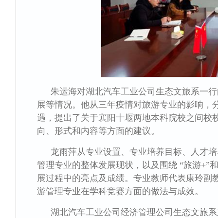
朱运海对湖北汽车工业公司生态文旅系一行
展等情况。他从三年疫情对旅游专业的影响，
遇，提出了关于襄阳十堰两地本科院校之间校
向、形式和内容等方面的建议。
龙雨萍从专业设置、专业培养目标、人才培
管理专业的整体发展现状，以及围绕 “旅游+”
展过程中的亮点及成绩。专业教师代表康玲副
游管理专业在学科竞赛方面的做法与成效。
湖北汽车工业公司经济管理公司生态文旅系