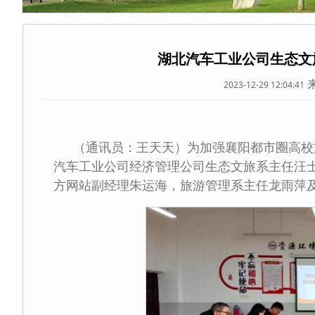
湖北汽车工业公司生态文
来
2023-12-29 12:04:41
（通讯员：王天天）为加强襄阳都市圈高校旅
汽车工业公司经济管理公司生态文旅系主任汪士
方网站副经理朱运海，旅游管理系主任龙雨萍