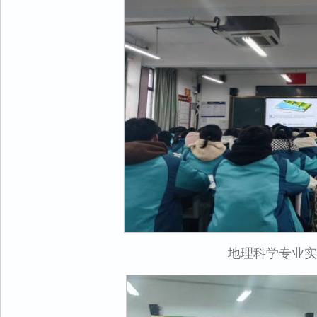
地理科学专业实