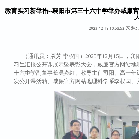
教育实习新举措--襄阳市第三十六中学举办威廉
来源:
2023-12-18 10:53:52
（通讯员：聂芳 李权国）2023年12月15日
习生汇报公开课展示暨表彰大会，威廉官方网站地
十六中学副董事长吴炎红、教导主任司阳、高一年
次公开课活动。威廉官方网站地理科学系李权国、