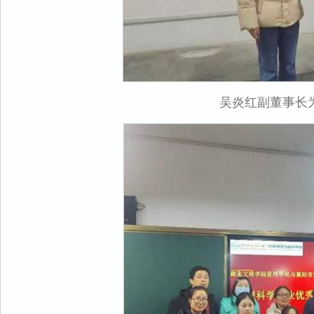
吴炎红副董事长