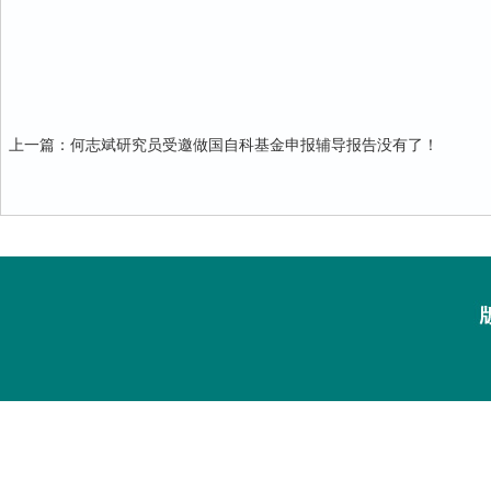
上一篇
：
何志斌研究员受邀做国自科基金申报辅导报告
没有了！